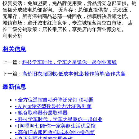
投资灵活：免加盟费，免品牌使用费，货品货架总部直供。销
售额分成致电总部咨询。 无库存：总部直接供货，无积压，
无库存，所有滞销商品总部一键回收，彻底解决后顾之忧。
城镇市场：避开城市红海竞争，专注城镇蓝海空白市场。 店
长二级分销政策：店长带店长，享受店内年营业额分红。
利润分析
相关信息
上一篇：
科技学车时代，学车之星邀你一起创业赚钱
下一篇：
高价旧衣服回收/低成本创业/操作简单/合作共赢
最新信息
•
全方位遥控自动升降泛光灯 移动照
•
Aliyiqi经济型数显拉力计SF系列面
•
粮食取样器分层取样器
•
科技学车时代，学车之星邀你一起创业
•
[淘哩淘七]给你一家美趣生活优品馆
•
高价旧衣服回收/低成本创业/操作简
•
真正新疆牛羊肉加盟合作