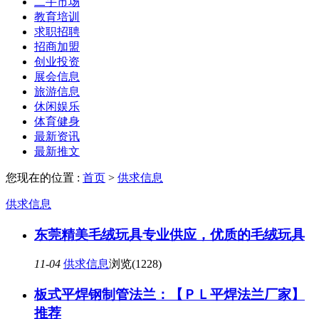
二手市场
教育培训
求职招聘
招商加盟
创业投资
展会信息
旅游信息
休闲娱乐
体育健身
最新资讯
最新推文
您现在的位置 :
首页
>
供求信息
供求信息
东莞精美毛绒玩具专业供应，优质的毛绒玩具
11-04
供求信息
浏览(1228)
板式平焊钢制管法兰：【ＰＬ平焊法兰厂家】
推荐