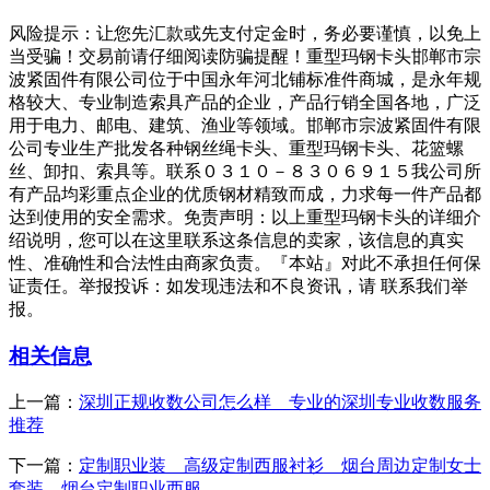
风险提示：让您先汇款或先支付定金时，务必要谨慎，以免上
当受骗！交易前请仔细阅读防骗提醒！重型玛钢卡头邯郸市宗
波紧固件有限公司位于中国永年河北铺标准件商城，是永年规
格较大、专业制造索具产品的企业，产品行销全国各地，广泛
用于电力、邮电、建筑、渔业等领域。邯郸市宗波紧固件有限
公司专业生产批发各种钢丝绳卡头、重型玛钢卡头、花篮螺
丝、卸扣、索具等。联系０３１０－８３０６９１５我公司所
有产品均彩重点企业的优质钢材精致而成，力求每一件产品都
达到使用的安全需求。免责声明：以上重型玛钢卡头的详细介
绍说明，您可以在这里联系这条信息的卖家，该信息的真实
性、准确性和合法性由商家负责。『本站』对此不承担任何保
证责任。举报投诉：如发现违法和不良资讯，请 联系我们举
报。
相关信息
上一篇：
深圳正规收数公司怎么样 专业的深圳专业收数服务
推荐
下一篇：
定制职业装 高级定制西服衬衫 烟台周边定制女士
套装 烟台定制职业西服