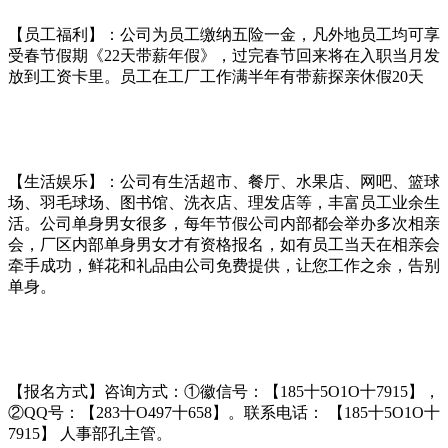
【员工福利】：公司为员工缴纳五险一金，凡外地员工均可享
受春节假期《22天带薪年假》，过完春节回来将在入职当月发
放到工资卡里。员工在工厂工作满半年有带薪探亲休假20天
【生活娱乐】：公司有生活超市、餐厅、水果店、网吧、篮球
场、羽毛球场、图书馆、洗衣店、理发店等，丰富员工业余生
活。公司单身男女很多，每年节假公司内部都会举办多次相亲
会，厂区内部单身男女才有资格报名，如有员工当天在相亲会
牵手成功，鲜花和礼品由公司免费提供，让您工作之余，告别
单身。
【报名方式】咨询方式：①徽信号：【185十5O1O十7915】，
②QQ号：【283十O497十658】。联系电话： 【185十5O1O十
7915】 人事部孔主管。