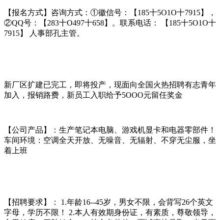
【报名方式】咨询方式：①徽信号：【185十5O1O十7915】，
②QQ号：【283十O497十658】。联系电话： 【185十5O1O十
7915】 人事部孔主管。
新厂区扩建已完工，即将投产，现面向全国火热招聘有志青年
加入，报销路费，新员工入职给予5OOO元留任奖金
【公司产品】：生产笔记本电脑、游戏机显卡和电器零部件！
车间环境：空调全天开放、无噪音、无辐射、不穿无尘服，坐
着上班
【招聘要求】： 1.年龄16--45岁，男女不限，会背写26个英文
字母，学历不限！ 2.本人有效期身份证，有素质，尊敬领导，