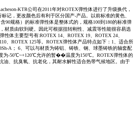
//.acheson-KTR公司在2011年对ROTEX弹性体进行了升级换代，
行标记，更改颜色后有利于区分国产-产品。以前标准的黄色、
以下的（含90规格）的标准弹性体是整体式的，规格100到180的标准弹
性体，材质由软到硬。因此可根据扭转刚性、减震等性能很容易选
型号有:ROTEX 14、ROTEX 19、ROTEX 24、
ROTEX 110、ROTEX 125等。ROTEX弹性体产品特点如下：1、适合所
98Sh-A； 6、可以与材质为铸铝、铸铁、钢、球墨铸铁的轴套配
50℃~+120℃允许的暂��温度为150℃。ROTEX弹性体的
列弹性体耐磨、抗油、抗臭氧、抗老化，其耐水解性适合热带气候地区。由于