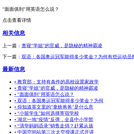
"面面俱到"用英语怎么说？
点击查看详情
相关信息
上一篇：
查寝"学姐"的官威，是隐秘的精神霸凌
下一篇：
双语：各国奥运冠军能得多少奖金？为何有些运动员
最新信息
•
教育部：支持有条件的高校设置家政学
•
查寝"学姐"的官威，是隐秘的精神霸凌
•
"面面俱到"用英语怎么说？
•
双语：各国奥运冠军能得多少奖金？为何
•
你知道英文里的"拿铁爸爸"是什么意
•
“小留学生”如何选择寄宿学校
•
湖北一地“疫情”反弹，全县中小学暂
•
“清华妈妈语录”销售走俏？赶紧从孩
•
中国空间站第三次太空授课正式开讲