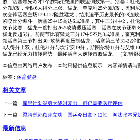
败，活塞领先奇才1个胜场拒绝重回联盟倒数第一。活塞：杜伦2
分7助攻，全队6人得分上双。猛龙：奎克利25分8助攻，奥利尼
次交锋活塞主场129-127险胜猛龙，结束追平历史最长的2
紧咬比分缠斗，活塞25中15高达6成准星，其中三分4中2，杜伦单
次节比赛，猛龙一度打出26-5攻势碾压活塞，活塞在次节还剩3分1
猛龙反超5分。前两节比赛猛龙三分17中5不足3成准星，奎克利
领活塞第三节打出30+攻势再度压制猛龙。活塞第三节31-22净
4人得分上双，杜伦21分与坎宁安19分，斯图尔特11分与艾维1
猛龙已经无力扭转局势，最终活塞大逆转击败猛龙。（文/醉卧
本信息由网络用户发布，
本站只提供信息展示，内容详情请与
标签 :
体育健身
相关文章
上一篇：
库里计划湖勇大战时复出，但仍需要医疗评估
下一篇：
梁靖崑孙颖莎立功！国乒今日拿下12胜，淘汰张本兄
最新信息