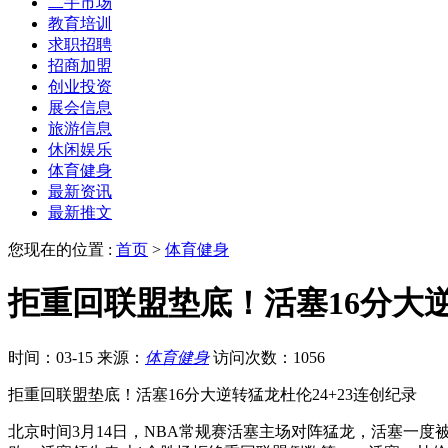
二手市场
教育培训
求职招聘
招商加盟
创业投资
展会信息
旅游信息
休闲娱乐
体育健身
最新资讯
最新推文
您现在的位置 :
首页
>
体育健身
拒重回联盟垫底！活塞16分大逆
时间：03-15
来源：
体育健身
访问次数：1056
拒重回联盟垫底！活塞16分大逆转猛龙杜伦24+23连创纪录
北京时间3月14日，NBA常规赛活塞主场对阵猛龙，活塞一度被