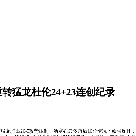
转猛龙杜伦24+23连创纪录
猛龙打出26-5攻势压制，活塞在最多落后16分情况下顽强反扑，并