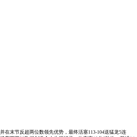
在末节反超两位数领先优势，最终活塞113-104送猛龙5连