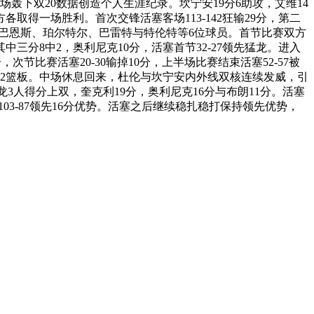
轰下双20数据创造个人生涯纪录。坎宁安19分6助攻，艾维14
取得一场胜利。首次交锋活塞客场113-142狂输29分，第二
缺少巴恩斯、珀尔特尔、巴雷特与特伦特等6位球员。首节比赛双方
其中三分8中2，奥利尼克10分，活塞首节32-27领先猛龙。进入
次节比赛活塞20-30输掉10分，上半场比赛结束活塞52-57被
5分12篮板。中场休息回来，杜伦与坎宁安内外线双核连续发威，引
龙3人得分上双，奎克利19分，奥利尼克16分与布朗11分。活塞
103-87领先16分优势。活塞之后继续稳扎稳打保持领先优势，