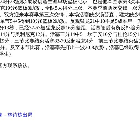
4分23篮板5助攻创造生涯单场篮板纪录，也是他本赛季第3次单场
克19分6篮板8助攻，全队5人得分上双。本赛季前两次交锋，双方各
8连败。双方迎来本赛季第三次交锋，本场活塞缺少汤普森，猛龙
节5中5得到10分8篮板2助攻。反观猛龙21中10不足5成准星，
3秒，已经37-53被猛龙反超16分差距。活塞随后有所反扑追分，
14分与奥利尼克12分。活塞三分14中5，坎宁安16分与杜伦1
胜9分，三节比赛结束活塞83-79反超猛龙4分。前三节比赛结束猛
0分。及至末节比赛，活塞率先打出一波20-8攻势，活塞已经取得
浮生）
官方联系确认。
妹，林诗栋出局